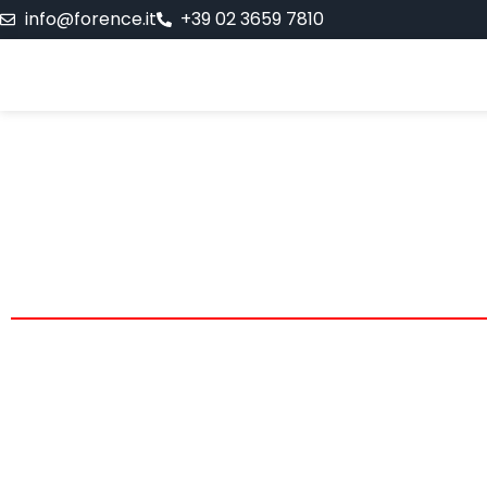
info@forence.it
+39 02 3659 7810
CONT
Sei sulla giusta strada per dare peso 