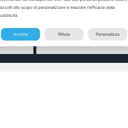
Cognome
raccolti allo scopo di personalizzare e misurare l'efficacia della
pubblicità.
Email
Accetta
Rifiuta
Personalizza
li come da
Privacy Policy