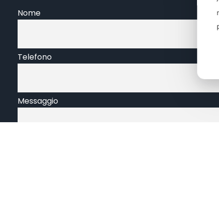
Nome
Telefono
Messaggio
Carica un file IMMAGINE, PDF o ZIP
Privacy
Acconsento al trattamento dei miei dati persona