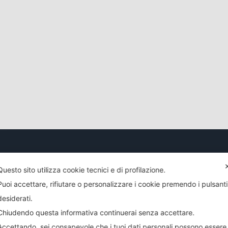
informazioni? Desideri richiedere un preventivo?
Questo sito utilizza cookie tecnici e di profilazione.
Puoi accettare, rifiutare o personalizzare i cookie premendo i pulsanti
COMPILA IL FORM
desiderati.
Chiudendo questa informativa continuerai senza accettare.
Accettando, sei consapevole che i tuoi dati personali possono essere