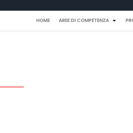
HOME
AREE DI COMPETENZA
PR
ATTI
alle tue
ragioni