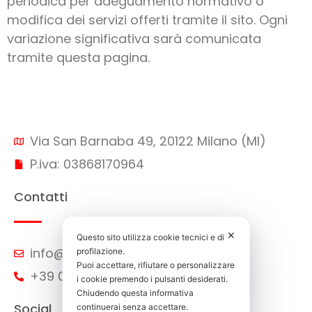
periodica per adeguamento normativo o
modifica dei servizi offerti tramite il sito. Ogni
variazione significativa sarà comunicata
tramite questa pagina.
Via San Barnaba 49, 20122 Milano (MI)
P.iva: 03868170964
Contatti
✕
Questo sito utilizza cookie tecnici e di
info@forence.it
profilazione.
Puoi accettare, rifiutare o personalizzare
+39 02 3659 7810
i cookie premendo i pulsanti desiderati.
Chiudendo questa informativa
Social
continuerai senza accettare.